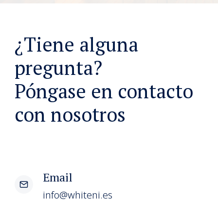
¿Tiene alguna
pregunta?
Póngase en contacto
con nosotros
Email
info@whiteni.es