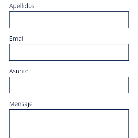
Apellidos
Email
Asunto
Mensaje