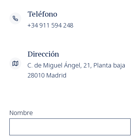
Teléfono
+34 911 594 248
Dirección
C. de Miguel Ángel, 21, Planta baja
28010 Madrid
Nombre