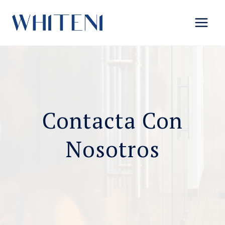
Saltar
al
contenido
Contacta Con
Nosotros